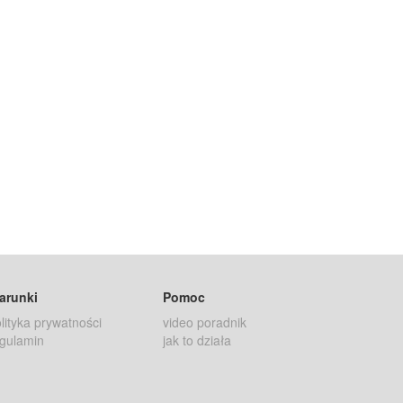
arunki
Pomoc
lityka prywatności
video poradnik
gulamin
jak to działa