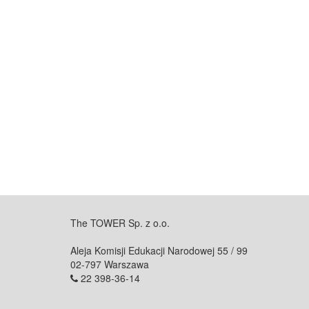
The TOWER Sp. z o.o.
Aleja Komisji Edukacji Narodowej 55 / 99
02-797 Warszawa
22 398-36-14