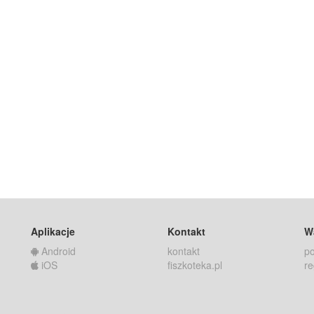
Aplikacje
Kontakt
W
Android
kontakt
po
iOS
fiszkoteka.pl
re